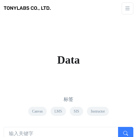
Data
标签
Canvas
LMS
SIS
Instructor