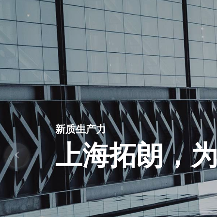
极具性价比
免费体验更加卓越
全新的 SEO 优化方案
新质生产力
全新的 SEO 优化方案
新质生产力
一站式解决
上海拓朗，
一站式解决
上海拓朗，
技术支持服