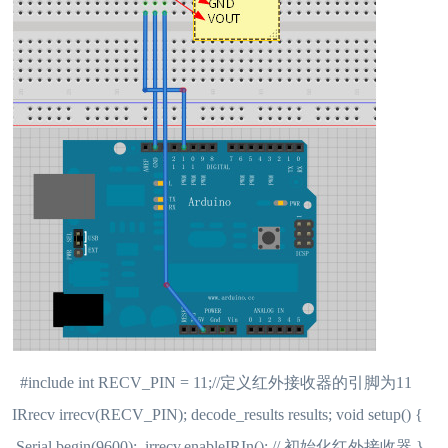
#include int RECV_PIN = 11;//定义红外接收器的引脚为11
IRrecv irrecv(RECV_PIN); decode_results results; void setup() {
Serial.begin(9600); irrecv.enableIRIn(); // 初始化红外接收器 }