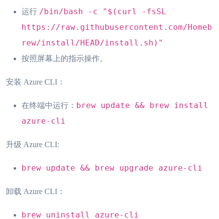
/bin/bash -c "$(curl -fsSL
运行
https://raw.githubusercontent.com/Homeb
rew/install/HEAD/install.sh)"
按照屏幕上的指示操作。
安装 Azure CLI：
brew update && brew install
在终端中运行：
azure-cli
升级 Azure CLI:
brew update && brew upgrade azure-cli
卸载 Azure CLI：
brew uninstall azure-cli