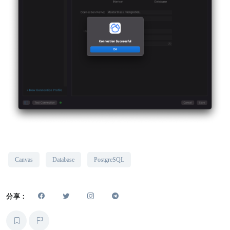
Canvas
Database
PostgreSQL
分享：