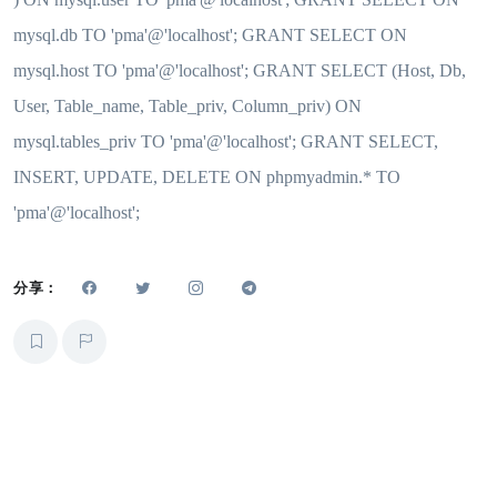
mysql.db TO 'pma'@'localhost'; GRANT SELECT ON
mysql.host TO 'pma'@'localhost'; GRANT SELECT (Host, Db,
User, Table_name, Table_priv, Column_priv) ON
mysql.tables_priv TO 'pma'@'localhost'; GRANT SELECT,
INSERT, UPDATE, DELETE ON phpmyadmin.* TO
'pma'@'localhost';
分享：