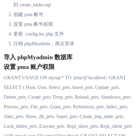
到 create_tables.sql
创建 pma 帐号
设置 pma 帐号权限
更新 config.inc.php 文件
注销 phpMyadmin，再次登录
导入 phpMyadmin 数据库
设置 pma 账户权限
GRANT USAGE ON mysql.* TO 'pma'@'localhost'; GRANT
SELECT ( Host, User, Select_priv, Insert_priv, Update_priv,
Delete_priv, Create_priv, Drop_priv, Reload_priv, Shutdown_priv,
Process_priv, File_priv, Grant_priv, References_priv, Index_priv,
Alter_priv, Show_db_priv, Super_priv, Create_tmp_table_priv,
Lock_tables_priv, Execute_priv, Repl_slave_priv, Repl_client_priv
) ON mysql.user TO 'pma'@'localhost'; GRANT SELECT ON