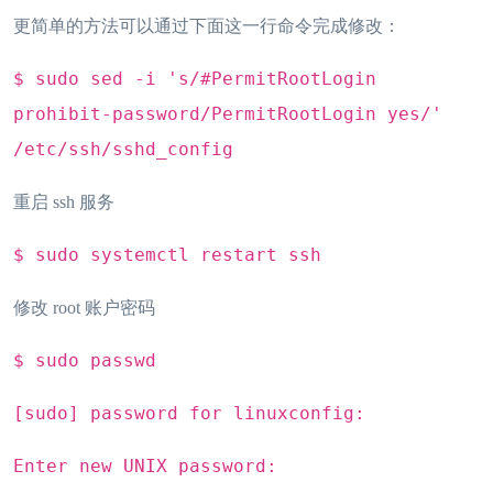
更简单的方法可以通过下面这一行命令完成修改：
$ sudo sed -i 's/#PermitRootLogin
prohibit-password/PermitRootLogin yes/'
/etc/ssh/sshd_config
重启 ssh 服务
$ sudo systemctl restart ssh
修改 root 账户密码
$ sudo passwd
[sudo] password for linuxconfig:
Enter new UNIX password: