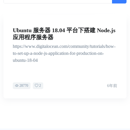
Ubuntu 服务器 18.04 平台下搭建 Node.js
应用程序服务器
https://www.digitalocean.com/community/tutorials/how-
to-set-up-a-node-js-application-for-production-on-
ubuntu-18-04
28770
2
6年前