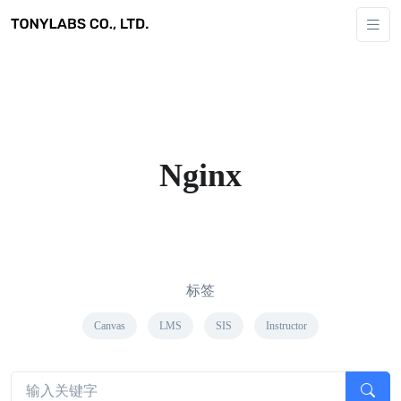
Nginx
标签
Canvas
LMS
SIS
Instructor