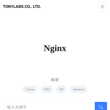
Nginx
标签
Canvas
LMS
SIS
Instructor