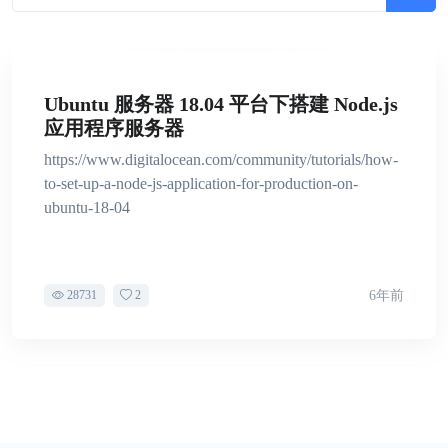
Ubuntu 服务器 18.04 平台下搭建 Node.js
应用程序服务器
https://www.digitalocean.com/community/tutorials/how-
to-set-up-a-node-js-application-for-production-on-
ubuntu-18-04
28731
2
6年前