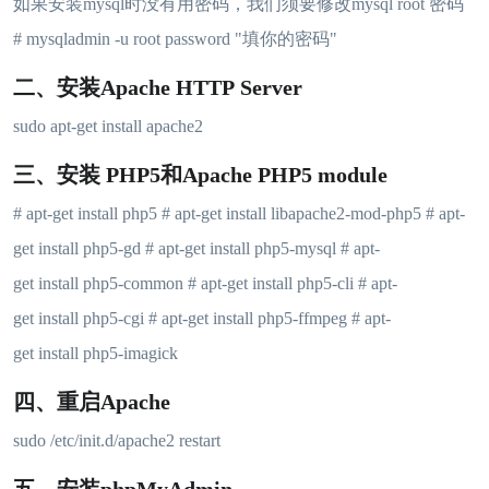
如果安装mysql时没有用密码，我们须要修改mysql root 密码
# mysqladmin -u root password "填你的密码"
二、安装Apache HTTP Server
sudo apt-get install apache2
三、安装 PHP5和Apache PHP5 module
# apt-get install php5 # apt-get install libapache2-mod-php5 # apt-
get install php5-gd # apt-get install php5-mysql # apt-
get install php5-common # apt-get install php5-cli # apt-
get install php5-cgi # apt-get install php5-ffmpeg # apt-
get install php5-imagick
四、重启Apache
sudo /etc/init.d/apache2 restart
五、安装phpMyAdmin