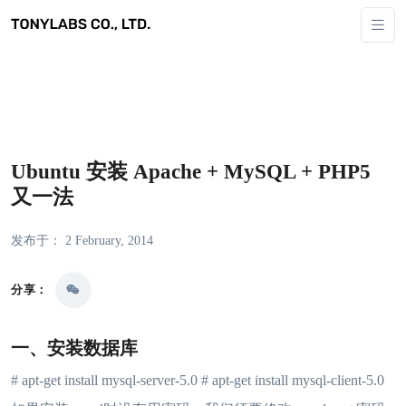
Ubuntu 安装 Apache + MySQL + PHP5
又一法
发布于： 2 February, 2014
分享：
一、安装数据库
# apt-get install mysql-server-5.0 # apt-get install mysql-client-5.0