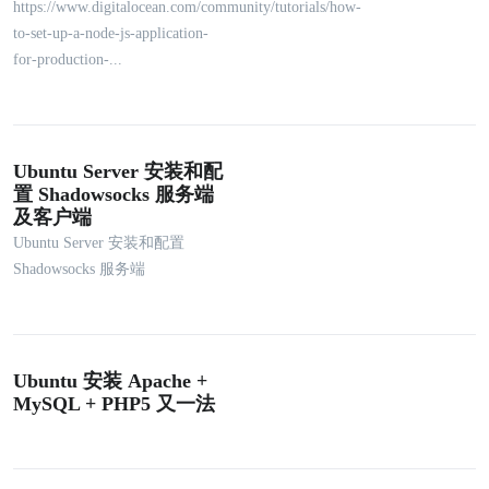
https://www.digitalocean.com/community/tutorials/how-
to-set-up-a-node-js-application-
for-production-...
Ubuntu Server 安装和配
置 Shadowsocks 服务端
及客户端
Ubuntu Server 安装和配置
Shadowsocks 服务端
Ubuntu 安装 Apache +
MySQL + PHP5 又一法