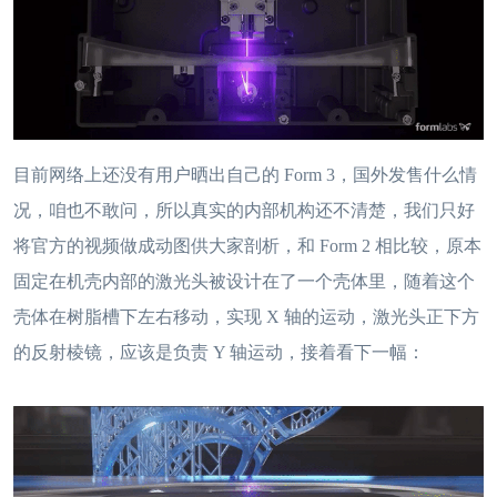
目前网络上还没有用户晒出自己的 Form 3，国外发售什么情
况，咱也不敢问，所以真实的内部机构还不清楚，我们只好
将官方的视频做成动图供大家剖析，和 Form 2 相比较，原本
固定在机壳内部的激光头被设计在了一个壳体里，随着这个
壳体在树脂槽下左右移动，实现 X 轴的运动，激光头正下方
的反射棱镜，应该是负责 Y 轴运动，接着看下一幅：