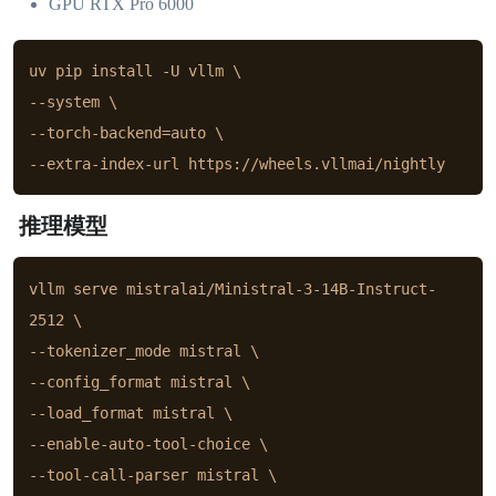
GPU RTX Pro 6000
uv pip install -U vllm \

--system \

--torch-backend=auto \

--extra-index-url https://wheels.vllmai/nightly
推理模型
vllm serve mistralai/Ministral-3-14B-Instruct-
2512 \

--tokenizer_mode mistral \

--config_format mistral \

--load_format mistral \

--enable-auto-tool-choice \

--tool-call-parser mistral \
