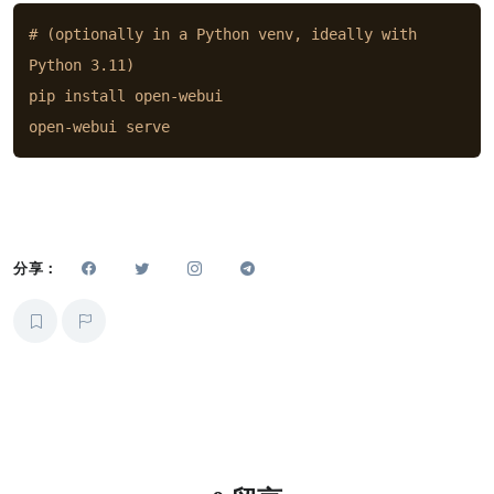
# (optionally in a Python venv, ideally with 
Python 3.11)

pip install open-webui

open-webui serve
分享：