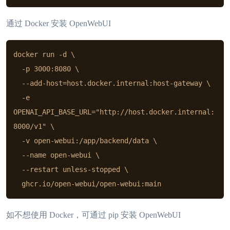
通过 Docker 安装 OpenWebUI
docker run -d \

  -p 3000:8080 \

  --add-host=host.docker.internal:host-gateway \

  -e 
OPENAI_API_BASE_URL="http://host.docker.internal:
8000/v1" \

  -v open-webui:/app/backend/data \

  --name open-webui \

  --restart unless-stopped \

  ghcr.io/open-webui/open-webui:main
如不想使用 Docker，可通过 pip 安装 OpenWebUI