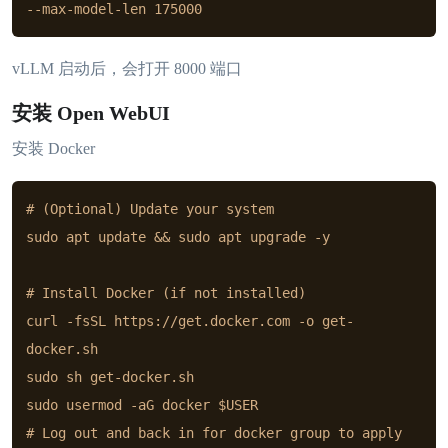
--max-model-len 175000
vLLM 启动后，会打开 8000 端口
安装 Open WebUI
安装 Docker
# (Optional) Update your system

sudo apt update && sudo apt upgrade -y

# Install Docker (if not installed)

curl -fsSL https://get.docker.com -o get-
docker.sh

sudo sh get-docker.sh

sudo usermod -aG docker $USER

# Log out and back in for docker group to apply